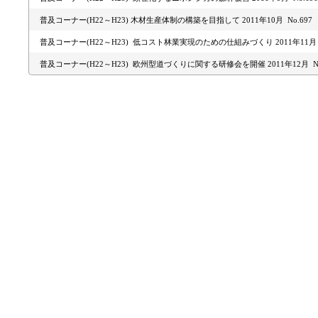
普及コーナー(H22～H23) 木材生産体制の構築を目指して 2011年10月 No.697
普及コーナー(H22～H23) 低コスト林業実現のための仕組みづくり 2011年11月 N
普及コーナー(H22～H23) 欧州型道づくりに関する研修会を開催 2011年12月 No