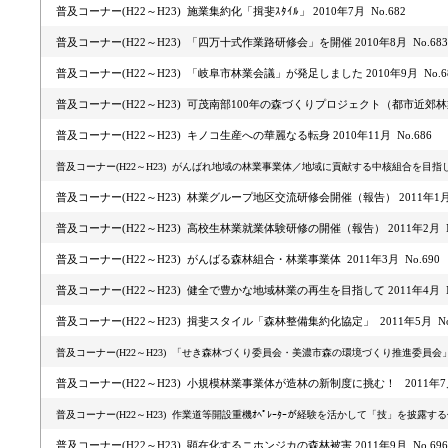
普及コーナー(H22～H23) 施業集約化「揖斐ｽﾀｲﾙ」 2010年7月 No.682
普及コーナー(H22～H23) 「四万十式作業路研修会」を開催 2010年8月 No.683
普及コーナー(H22～H23) 「岐阜市林業会議」が発足しました 2010年9月 No.6
普及コーナー(H22～H23) 可茂南部100年の森づくりプロジェクト（都市近郊林業） 
普及コーナー(H22～H23) キノコ生産への華麗なる転身 2010年11月 No.686
普及コーナー(H22～H23) がんばれ地域の林業事業体／地域に貢献する中核組合を目指して 20
普及コーナー(H22～H23) 林業グループ地区交流研修会開催（報告） 2011年1月 
普及コーナー(H22～H23) 高校生林業就業体験研修の開催（報告） 2011年2月 No
普及コーナー(H22～H23) がんばる森林組合・林業事業体 2011年3月 No.690
普及コーナー(H22～H23) 健全で豊かな地域林業の再生を目指して 2011年4月 No
普及コーナー(H22～H23) 揖斐スタイル「森林整備集約化協定」 2011年5月 No.
普及コーナー(H22～H23) 「せき森林づくり委員会・美濃市森の環境づくり推進委員会」への活
普及コーナー(H22～H23) 小規模林業事業体が造林の新制度に挑む！ 2011年7月 
普及コーナー(H22～H23) 作業道等開設重機ｵﾍﾟﾚｰﾀｰが経験を活かして「技」を披露する作業
普及コーナー(H22～H23) 顕在化するニホンジカの森林被害 2011年9月 No.696