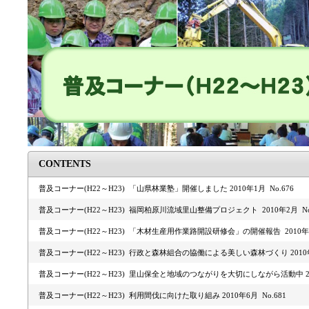
CONTENTS
普及コーナー(H22～H23) 「山県林業塾」開催しました 2010年1月 No.676
普及コーナー(H22～H23) 福岡柏原川流域里山整備プロジェクト 2010年2月 No.
普及コーナー(H22～H23) 「木材生産用作業路開設研修会」の開催報告 2010年3月
普及コーナー(H22～H23) 行政と森林組合の協働による美しい森林づくり 2010年4
普及コーナー(H22～H23) 里山保全と地域のつながりを大切にしながら活動中 2010
普及コーナー(H22～H23) 利用間伐に向けた取り組み 2010年6月 No.681